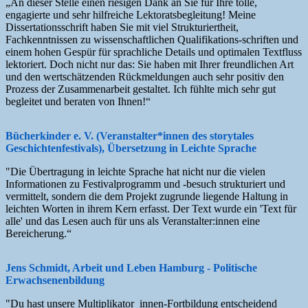
„An dieser Stelle einen riesigen Dank an Sie für Ihre tolle,
engagierte und sehr hilfreiche Lektoratsbegleitung! Meine
Dissertationsschrift haben Sie mit viel Strukturiertheit,
Fachkenntnissen zu wissenschaftlichen Qualifikations-schriften und
einem hohen Gespür für sprachliche Details und optimalen Textfluss
lektoriert. Doch nicht nur das: Sie haben mit Ihrer freundlichen Art
und den wertschätzenden Rückmeldungen auch sehr positiv den
Prozess der Zusammenarbeit gestaltet. Ich fühlte mich sehr gut
begleitet und beraten von Ihnen!“
Bücherkinder e. V. (Veranstalter*innen des storytales
Geschichtenfestivals), Übersetzung in Leichte Sprache
"Die Übertragung in leichte Sprache hat nicht nur die vielen
Informationen zu Festivalprogramm und -besuch strukturiert und
vermittelt, sondern die dem Projekt zugrunde liegende Haltung in
leichten Worten in ihrem Kern erfasst. Der Text wurde ein 'Text für
alle' und das Lesen auch für uns als Veranstalter:innen eine
Bereicherung.“
Jens Schmidt, Arbeit und Leben Hamburg - Politische
Erwachsenenbildung
"Du hast unsere Multiplikator_innen-Fortbildung entscheidend