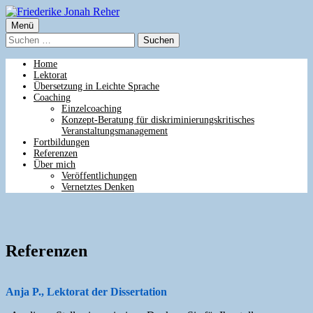
Springe
zum
Primäres
Menü
Friederike Jonah Reher
Inhalt
Suchen
Menü
nach:
Home
Lektorat
Übersetzung in Leichte Sprache
Coaching
Einzelcoaching
Konzept-Beratung für diskriminierungskritisches
Veranstaltungsmanagement
Fortbildungen
Referenzen
Über mich
Veröffentlichungen
Vernetztes Denken
Referenzen
Anja P., Lektorat der Dissertation